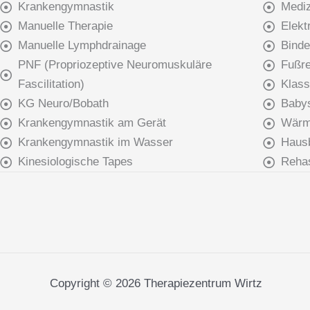
Krankengymnastik
Mediz
Manuelle Therapie
Elekt
Manuelle Lymphdrainage
Bind
PNF (Propriozeptive Neuromuskuläre
Fußr
Fascilitation)
Klass
KG Neuro/Bobath
Baby
Krankengymnastik am Gerät
Wärme
Krankengymnastik im Wasser
Haus
Kinesiologische Tapes
Rehas
Copyright © 2026 Therapiezentrum Wirtz