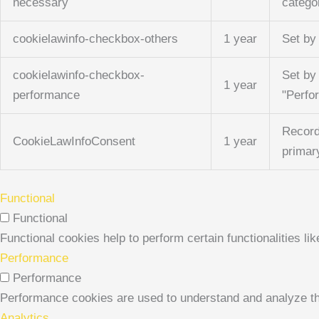
necessary
catego
cookielawinfo-checkbox-others
1 year
Set by
cookielawinfo-checkbox-
Set by
1 year
performance
"Perfo
Record
CookieLawInfoConsent
1 year
primar
Functional
Functional
Functional cookies help to perform certain functionalities li
Performance
Performance
Performance cookies are used to understand and analyze the 
Analytics