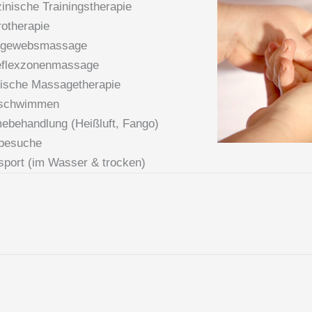
inische Trainingstherapie
rotherapie
egewebsmassage
eflexzonenmassage
ische Massagetherapie
schwimmen
behandlung (Heißluft, Fango)
besuche
port (im Wasser & trocken)