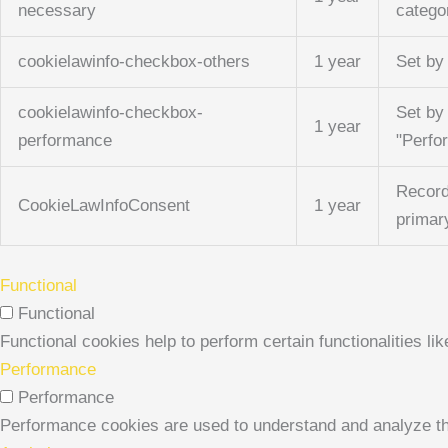
necessary
catego
cookielawinfo-checkbox-others
1 year
Set by
cookielawinfo-checkbox-
Set by
1 year
performance
"Perfo
Record
CookieLawInfoConsent
1 year
primar
Functional
Functional
Functional cookies help to perform certain functionalities li
Performance
Performance
Performance cookies are used to understand and analyze the 