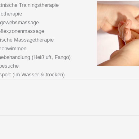
inische Trainingstherapie
rotherapie
egewebsmassage
eflexzonenmassage
ische Massagetherapie
schwimmen
behandlung (Heißluft, Fango)
besuche
port (im Wasser & trocken)