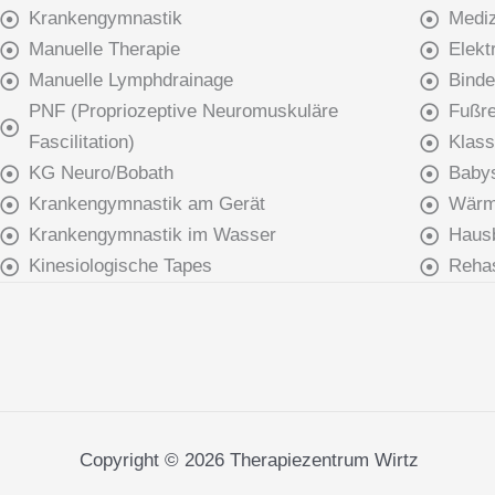
Krankengymnastik
Mediz
Manuelle Therapie
Elekt
Manuelle Lymphdrainage
Bind
PNF (Propriozeptive Neuromuskuläre
Fußr
Fascilitation)
Klass
KG Neuro/Bobath
Baby
Krankengymnastik am Gerät
Wärme
Krankengymnastik im Wasser
Haus
Kinesiologische Tapes
Rehas
Copyright © 2026 Therapiezentrum Wirtz